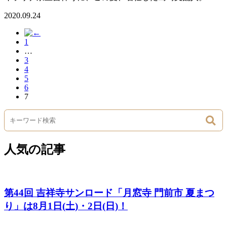
2020.09.24
1
…
3
4
5
6
7
人気の記事
第44回 吉祥寺サンロード「月窓寺 門前市 夏まつ
り」は8月1日(土)・2日(日)！