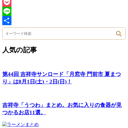
Hatena
Pocket
Line
Share
人気の記事
第44回 吉祥寺サンロード「月窓寺 門前市 夏まつ
り」は8月1日(土)・2日(日)！
吉祥寺「うつわ」まとめ。お気に入りの食器が見
つかるお店11選。