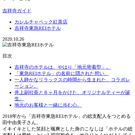
吉祥寺ガイド
カレルチャペック紅茶店
吉祥寺東急REIホテル
2020.10.26
目次
吉祥寺のホテルは、やはり「地元密着型」。
「東急REIホテル」の名前に隠された想い。
一人静かなリラックスの時間から生まれた、コラボレ
ーション。
井上副社長と６ヶ月をかけた、オリジナルティーが誕
生。
地元のお客様と一緒に歩む心。
2018年から「吉祥寺東急REIホテル」の総支配人をつとめる
田中由美子さん。
イキイキとした笑顔と颯爽とした身のこなしは「ホテルの総