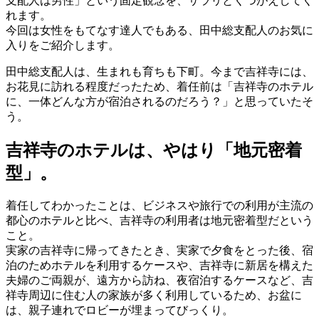
支配人は男性」という固定観念を、サラリとくつがえしてく
れます。
今回は女性をもてなす達人でもある、田中総支配人のお気に
入りをご紹介します。
田中総支配人は、生まれも育ちも下町。今まで吉祥寺には、
お花見に訪れる程度だったため、着任前は「吉祥寺のホテル
に、一体どんな方が宿泊されるのだろう？」と思っていたそ
う。
吉祥寺のホテルは、やはり「地元密着
型」。
着任してわかったことは、ビジネスや旅行での利用が主流の
都心のホテルと比べ、吉祥寺の利用者は地元密着型だという
こと。
実家の吉祥寺に帰ってきたとき、実家で夕食をとった後、宿
泊のためホテルを利用するケースや、吉祥寺に新居を構えた
夫婦のご両親が、遠方から訪ね、夜宿泊するケースなど、吉
祥寺周辺に住む人の家族が多く利用しているため、お盆に
は、親子連れでロビーが埋まってびっくり。