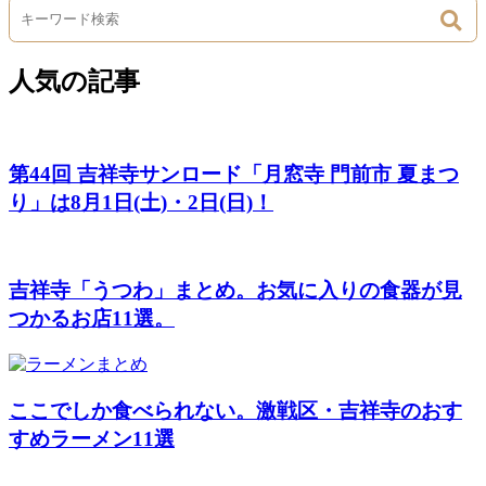
人気の記事
第44回 吉祥寺サンロード「月窓寺 門前市 夏まつ
り」は8月1日(土)・2日(日)！
吉祥寺「うつわ」まとめ。お気に入りの食器が見
つかるお店11選。
ここでしか食べられない。激戦区・吉祥寺のおす
すめラーメン11選