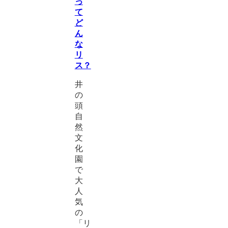
っ
て
ど
ん
な
リ
ス？
井
の
頭
自
然
文
化
園
で
大
人
気
の
「リ