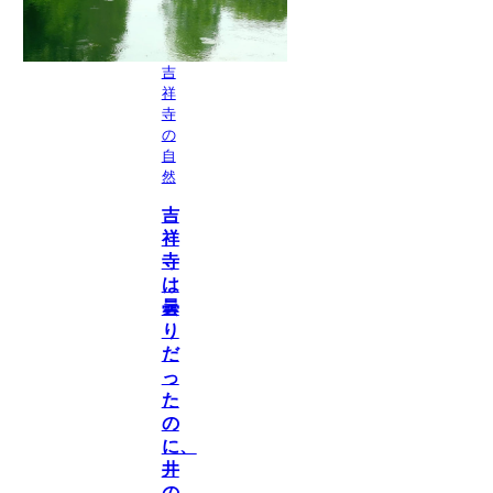
吉
祥
寺
の
自
然
吉
祥
寺
は
曇
り
だ
っ
た
の
に、
井
の