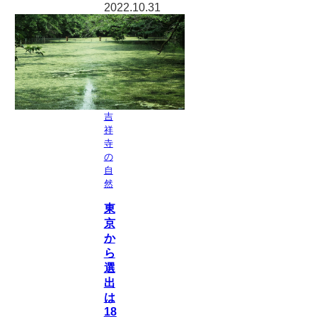
2022.10.31
吉
祥
寺
の
自
然
東
京
か
ら
選
出
は
18