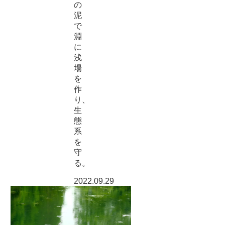
の
泥
で
淵
に
浅
場
を
作
り、
生
態
系
を
守
る。
2022.09.29