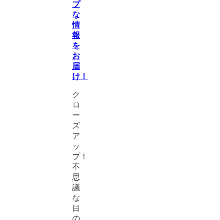
プ
な
情
報
を
お
届
け！
ク
ロ
ー
ズ
ア
ッ
プ！
不
思
議
な
目
の