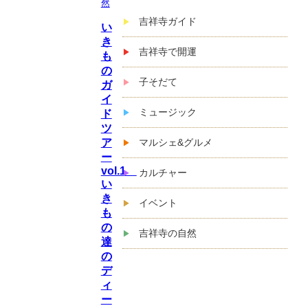
然
吉祥寺ガイド
い
き
吉祥寺で開運
も
の
子そだて
ガ
イ
ミュージック
ド
ツ
ア
マルシェ&グルメ
ー
vol.1
カルチャー
い
き
イベント
も
の
吉祥寺の自然
達
の
デ
ィ
ー