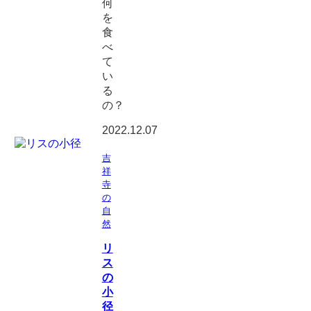
何
を
食
べ
て
い
る
の？
2022.12.07
吉
祥
寺
の
自
然
リ
ス
の
小
径