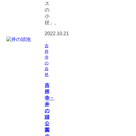
ス
の
小
径」。
2022.10.21
吉
祥
寺
の
自
然
吉
祥
寺・
井
の
頭
公
園