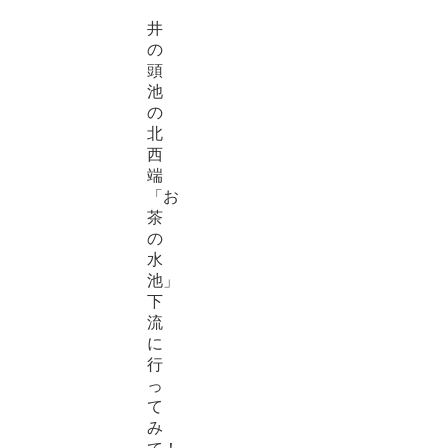
井
の
頭
池
の
北
西
端
「お
茶
の
水
池」
下
流
に
行
っ
て
み