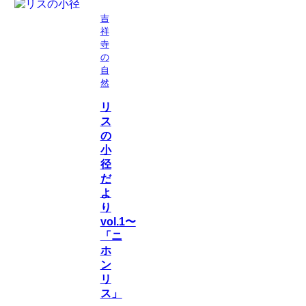
吉
祥
寺
の
自
然
リ
ス
の
小
径
だ
よ
り
vol.1〜
「ニ
ホ
ン
リ
ス」