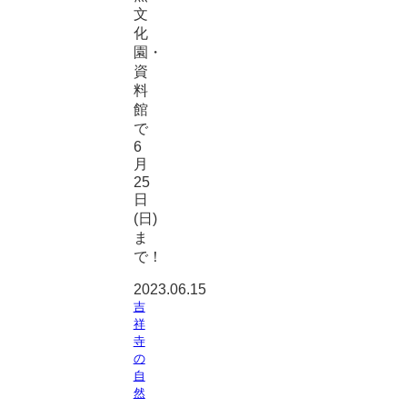
文
化
園・
資
料
館
で
6
月
25
日
(日)
ま
で！
2023.06.15
吉
祥
寺
の
自
然