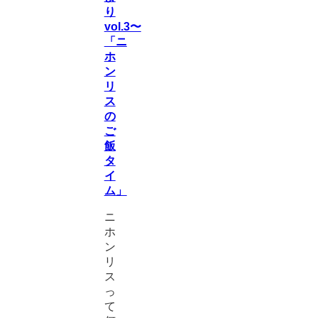
り
vol.3〜
「ニ
ホ
ン
リ
ス
の
ご
飯
タ
イ
ム」
ニ
ホ
ン
リ
ス
っ
て