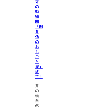
寺
の
動
物
園
「飼
育
係
の
お
し
ご
と
展」
終
了！
井
の
頭
自
然