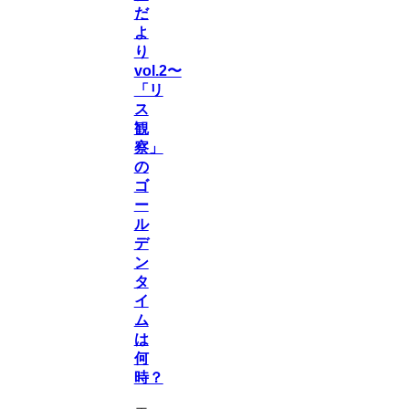
だ
よ
り
vol.2〜
「リ
ス
観
察」
の
ゴ
ー
ル
デ
ン
タ
イ
ム
は
何
時？