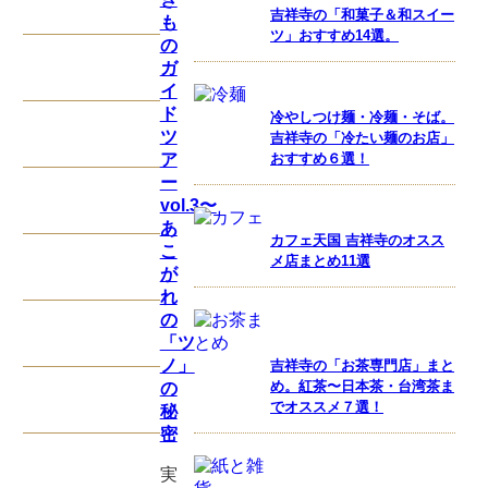
吉祥寺の「和菓子＆和スイー
も
ツ」おすすめ14選。
の
ガ
イ
ド
冷やしつけ麺・冷麺・そば。
ツ
吉祥寺の「冷たい麺のお店」
ア
おすすめ６選！
ー
vol.3〜
あ
カフェ天国 吉祥寺のオスス
こ
メ店まとめ11選
が
れ
の
「ツ
ノ」
吉祥寺の「お茶専門店」まと
め。紅茶〜日本茶・台湾茶ま
の
でオススメ７選！
秘
密
実