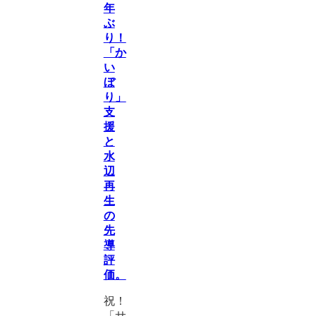
年
ぶ
り！
「か
い
ぼ
り」
支
援
と
水
辺
再
生
の
先
導
評
価。
祝！
「サ