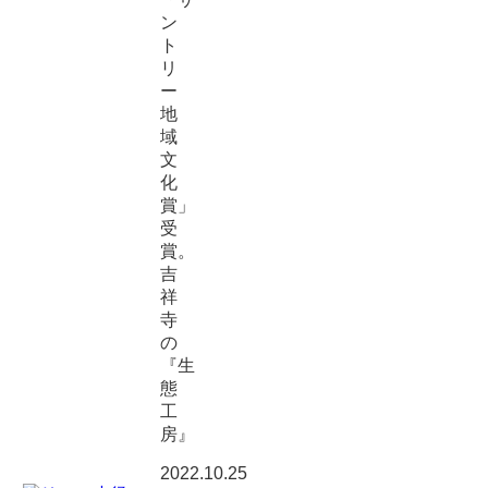
ン
ト
リ
ー
地
域
文
化
賞」
受
賞。
吉
祥
寺
の
『生
態
工
房』
2022.10.25