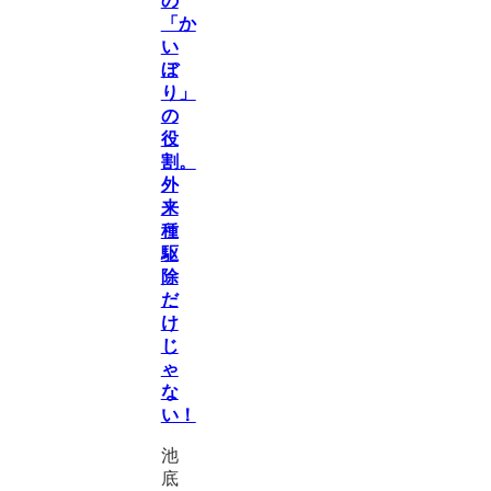
の
「か
い
ぼ
り」
の
役
割。
外
来
種
駆
除
だ
け
じ
ゃ
な
い！
池
底