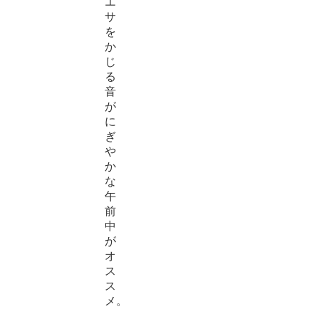
エ
サ
を
か
じ
る
音
が
に
ぎ
や
か
な
午
前
中
が
オ
ス
ス
メ。