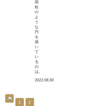
雨
粒
の
よ
う
な
円
を
描
い
て
い
る
の
は。
2022.08.30
1
2