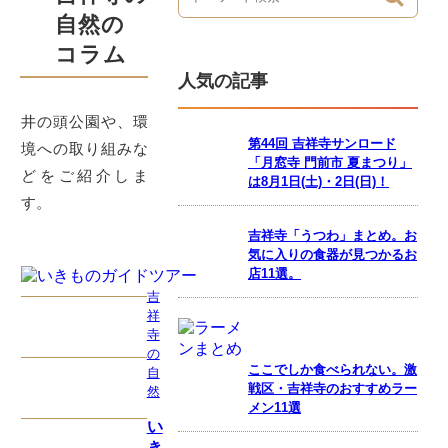
自然の
コラム
人気の記事
井の頭公園や、環
第44回 吉祥寺サンロード
境への取り組みな
「月窓寺 門前市 夏まつり」
どをご紹介しま
は8月1日(土)・2日(日)！
す。
吉祥寺「うつわ」まとめ。お
気に入りの食器が見つかるお
店11選。
吉
祥
寺
の
ここでしか食べられない。激
自
戦区・吉祥寺のおすすめラー
然
メン11選
い
き