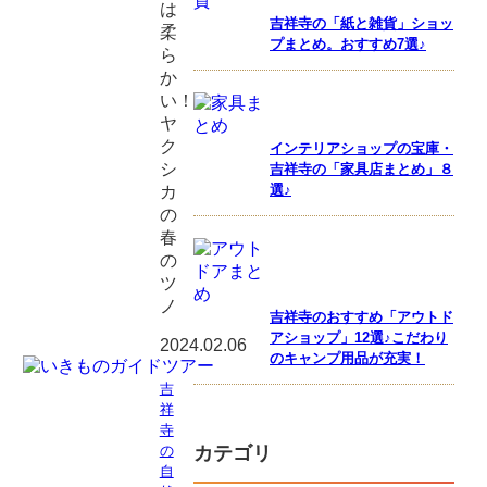
は
吉祥寺の「紙と雑貨」ショッ
柔
プまとめ。おすすめ7選♪
ら
か
い！
ヤ
ク
インテリアショップの宝庫・
シ
吉祥寺の「家具店まとめ」８
選♪
カ
の
春
の
ツ
ノ
吉祥寺のおすすめ「アウトド
アショップ」12選♪こだわり
2024.02.06
のキャンプ用品が充実！
吉
祥
寺
の
カテゴリ
自