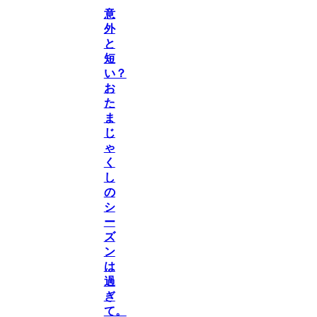
意
外
と
短
い？
お
た
ま
じ
ゃ
く
し
の
シ
ー
ズ
ン
は
過
ぎ
て。