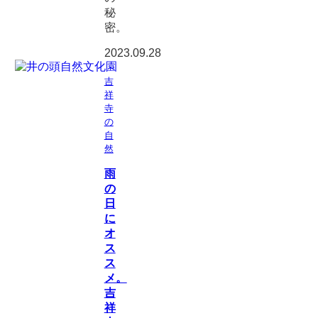
秘
密。
2023.09.28
吉
祥
寺
の
自
然
雨
の
日
に
オ
ス
ス
メ。
吉
祥