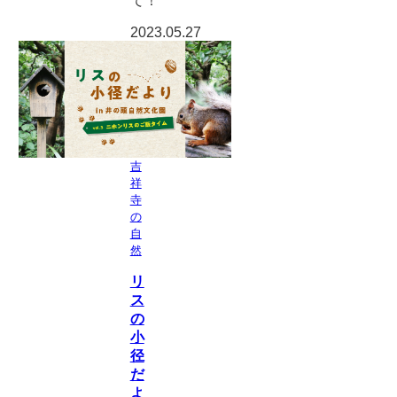
て！
2023.05.27
吉
祥
寺
の
自
然
リ
ス
の
小
径
だ
よ