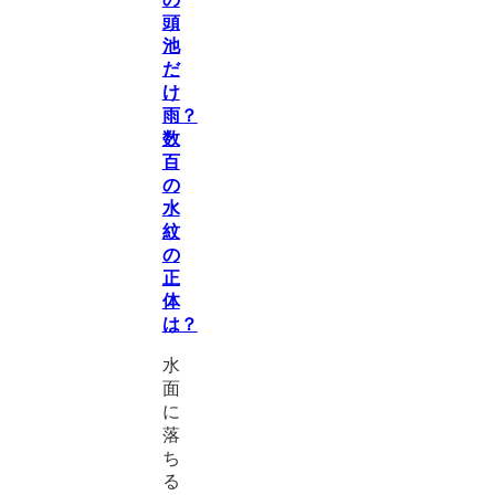
頭
池
だ
け
雨？
数
百
の
水
紋
の
正
体
は？
水
面
に
落
ち
る