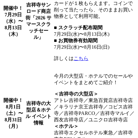
カードが１枚もらえます。コインで
吉祥寺サン
開催中！
削って当たったら、そのままお買い
ロード商店
7月29日
物券として利用可能。
街「2026 サ
（水）〜
マースクラ
8月13日
■ スクラッチ配布期間
ッチセー
（木）
7
月29日(水)〜8月13日(木)
ル」
■ お買物券有効期間
7月29日(水)〜8月16日(日)
詳しくは
こちら
今月の大型店・ホテルでのセールや
イベントをまとめてご紹介！
＜吉祥寺の大型店＞
開催中！
アトレ吉祥寺／東急百貨店吉祥寺店
吉祥寺の大
8月1日
／キラリナ京王吉祥寺／コピス吉祥
型店＆ホテ
（土）〜
寺／吉祥寺PARCO／吉祥寺マルイ／
ル イベント
8月31日
西友吉祥寺店／ユニクロ吉祥寺店
情報
（月）
＜ホテル＞
吉祥寺エクセルホテル東急／吉祥寺