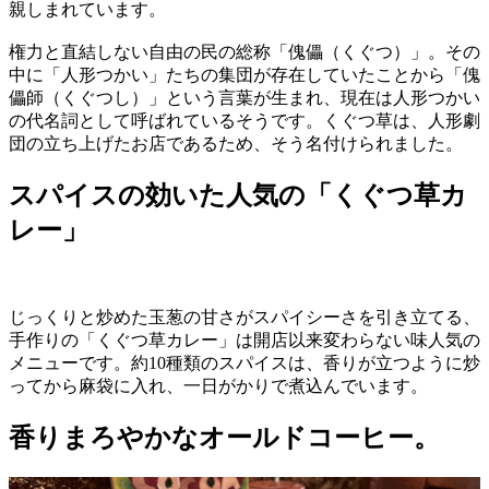
親しまれています。
権力と直結しない自由の民の総称「傀儡（くぐつ）」。その
中に「人形つかい」たちの集団が存在していたことから「傀
儡師（くぐつし）」という言葉が生まれ、現在は人形つかい
の代名詞として呼ばれているそうです。くぐつ草は、人形劇
団の立ち上げたお店であるため、そう名付けられました。
スパイスの効いた人気の「くぐつ草カ
レー」
じっくりと炒めた玉葱の甘さがスパイシーさを引き立てる、
手作りの「くぐつ草カレー」は開店以来変わらない味人気の
メニューです。約10種類のスパイスは、香りが立つように炒
ってから麻袋に入れ、一日がかりで煮込んでいます。
香りまろやかなオールドコーヒー。