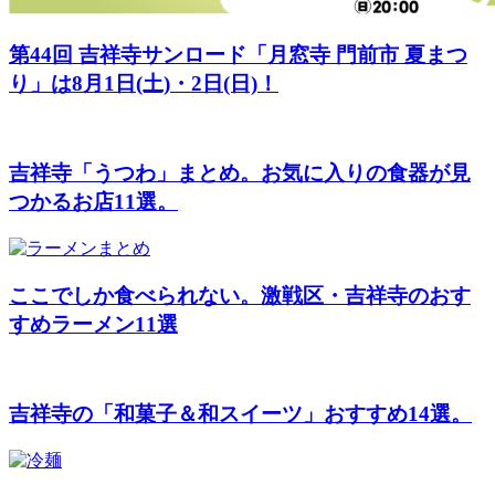
第44回 吉祥寺サンロード「月窓寺 門前市 夏まつ
り」は8月1日(土)・2日(日)！
吉祥寺「うつわ」まとめ。お気に入りの食器が見
つかるお店11選。
ここでしか食べられない。激戦区・吉祥寺のおす
すめラーメン11選
吉祥寺の「和菓子＆和スイーツ」おすすめ14選。