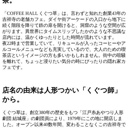
茶。
「COFFEE HALL くぐつ草」は、言わずと知れた創業43年の
吉祥寺の老舗カフェ。ダイヤ街アーケードの入口から地下に
続く階段を降りて鉄の扉を開けると、洞窟のような空間が広
がります。異世界にタイムスリップしたかのような不思議な
店内には、温かくゆったりとした時間が流れています。
夜22時まで営業していて、リキュールが入ったコーヒーやア
ルコールメニューなども充実しているので、大人のための喫
茶店というイメージの方も多いかもしれません。街中の喧騒
を離れて、ちょっと浸りたい気分の時にぴったりの隠れ家カ
フェです。
店名の由来は人形つかい「くぐつ師」
から。
くぐつ草は、創立380年の歴史をもつ「江戸糸あやつり人形
劇団 結城座」の劇団員により、1979年にこの地に開店しま
した。オープン以来40数年間、変わることなくこの吉祥寺で