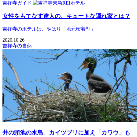
吉祥寺ガイド
女性をもてなす達人の、キュートな隠れ家とは？
吉祥寺のホテルは、やはり「地元密着型」。
2020.10.26
吉祥寺の自然
井の頭池の水鳥。カイツブリに加え「カワウ」も