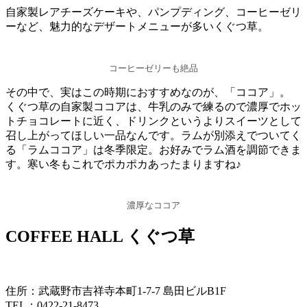
自家製レアチーズケーキや、パンプディング、コーヒーゼリ
ーなど、魅力的なデザートメニューが多いくぐつ草。
コーヒーゼリーも絶品
その中で、実はこの時期におすすめなのが、「ココア」。
くぐつ草の自家製ココアは、牛乳のみで練るので濃厚でホッ
トチョコレートに近く、ドリンクというよりスイーツとして
召し上がってほしい一品なんです。ラムが別添えでついてく
る「ラムココア」は冬季限定。お好みでラム酒を調節できま
す。寒い冬もこれでポカポカあったまりますね♪
濃厚なココア
COFFEE HALL くぐつ草
住所：武蔵野市吉祥寺本町1-7-7 島田ビルB1F
TEL：0422-21-8473