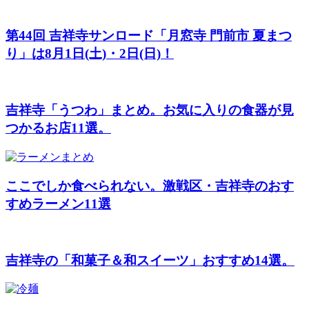
第44回 吉祥寺サンロード「月窓寺 門前市 夏まつ
り」は8月1日(土)・2日(日)！
吉祥寺「うつわ」まとめ。お気に入りの食器が見
つかるお店11選。
ここでしか食べられない。激戦区・吉祥寺のおす
すめラーメン11選
吉祥寺の「和菓子＆和スイーツ」おすすめ14選。