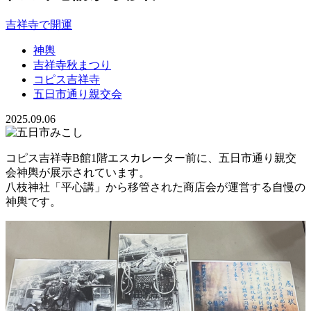
吉祥寺で開運
神輿
吉祥寺秋まつり
コピス吉祥寺
五日市通り親交会
2025.09.06
コピス吉祥寺B館1階エスカレーター前に、五日市通り親交
会神輿が展示されています。
八枝神社「平心講」から移管された商店会が運営する自慢の
神輿です。