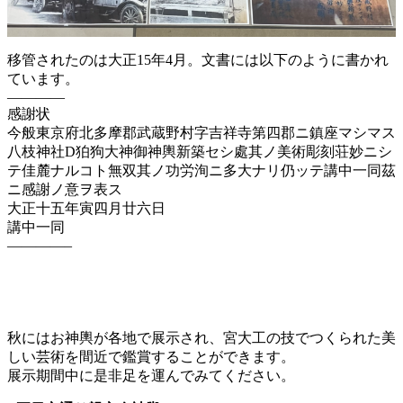
移管されたのは大正15年4月。文書には以下のように書かれ
ています。
————
感謝状
今般東京府北多摩郡武蔵野村字吉祥寺第四郡ニ鎮座マシマス
八枝神社D狛狗大神御神輿新築セシ處其ノ美術彫刻荘妙ニシ
テ佳麓ナルコト無双其ノ功労洵ニ多大ナリ仍ッテ講中一同茲
ニ感謝ノ意ヲ表ス
大正十五年寅四月廿六日
講中一同
————–
秋にはお神輿が各地で展示され、宮大工の技でつくられた美
しい芸術を間近で鑑賞することができます。
展示期間中に是非足を運んでみてください。