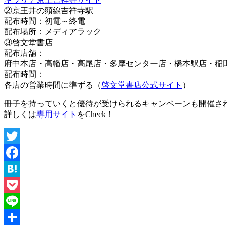
②京王井の頭線吉祥寺駅
配布時間：初電～終電
配布場所：メディアラック
③啓文堂書店
配布店舗：
府中本店・高幡店・高尾店・多摩センター店・橋本駅店・稲
配布時間：
各店の営業時間に準ずる（
啓文堂書店公式サイト
）
冊子を持っていくと優待が受けられるキャンペーンも開催さ
詳しくは
専用サイト
をCheck！
Twitter
Facebook
Hatena
Pocket
Line