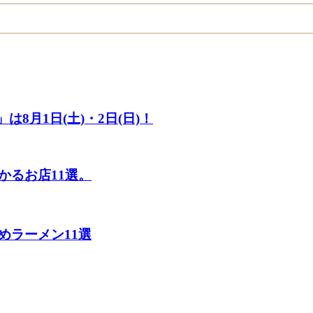
8月1日(土)・2日(日)！
かるお店11選。
めラーメン11選