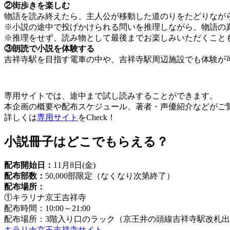
②街歩きを楽しむ
物語を読み終えたら、主人公が移動した道のりをたどりなが
※小説の途中で投げかけられる問いを推理しながら、物語の
※推理をせず、読み物として最後までお楽しみいただくこと
③朗読で小説を体験する
吉祥寺駅を目指す電車の中や、吉祥寺駅周辺施設でも体験が
専用サイトでは、途中まで試し読みすることができます。
本企画の概要や配布スケジュール、著者・声優紹介などがご
詳しくは
専用サイト
をCheck！
小説冊子はどこでもらえる？
配布開始日：
11月8日(金)
配布部数：
50,000部限定（なくなり次第終了）
配布場所：
①キラリナ京王吉祥寺
配布時間：10:00～21:00
配布場所：3階入り口のラック（京王井の頭線吉祥寺駅改札
キラリナ京王吉祥寺サイト