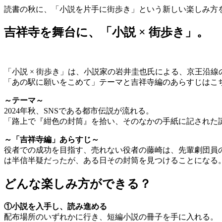
読書の秋に、「小説を片手に街歩き」という新しい楽しみ方
吉祥寺を舞台に、「小説 × 街歩き」。
「小説 × 街歩き」は、小説家の岩井圭也氏による、京王沿
「あの駅に願いをこめて」テーマと吉祥寺編のあらすじはこ
～テーマ～
2024年秋、SNSである都市伝説が流れる。
「路上で『紺色の封筒』を拾い、そのなかの手紙に記された
～「吉祥寺編」あらすじ～
役者での成功を目指す、売れない役者の藤崎は、先輩劇団員
は半信半疑だったが、ある日その封筒を見つけることになる
どんな楽しみ方ができる？
①小説を入手し、読み進める
配布場所のいずれかに行き、短編小説の冊子を手に入れる。