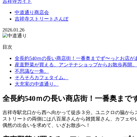
吉祥寺ガイド
中道通り商店会
吉祥寺ストリートさんぽ
2026.01.26
目次
全長約540ｍの長い商店街！一番奥までず〜っとお店が
産直野菜が買える、アンテナショップからお散歩再開。
不思議な一角。
そろそろカフェタイム。
大充実の中道通り。
全長約540ｍの長い商店街！一番奥ま
吉祥寺駅北口から西へ向かって徒歩３分。ユニクロの脇から
ストリートの両側には八百屋さんから雑貨屋さん、カフェや
偶然の出会いを求めて、いざお散歩へ！