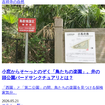
吉祥寺の自然
小窓からそ〜っとのぞく「鳥たちの楽園」。井の
頭公園バードサンクチュアリとは？
「西園」と「第二公園」の間。鳥たちの楽園を見つける探検
家気分。
2026.05.21