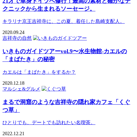
21才で単身ドイツへ修行！最高の素材と確かなテ
クニックから生まれるソーセージ。
キラリナ京王吉祥寺に、この夏、着任した島崎支配人。
2020.09.24
吉祥寺の自然
いきものガイドツアーvol.9〜水生物館-カエルの
「まばたき」の秘密
カエルは「まばたき」をするか？
2020.12.18
マルシェ&グルメ
まるで洞窟のような吉祥寺の隠れ家カフェ「くぐ
つ草」
ひとりでも、デートでも訪れたい名喫茶。
2022.12.21