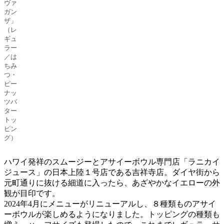
ヴァ
ガン
ザ」
（レ
ギュ
ラー
／は
ちみ
つ・
ピー
ナッ
ツバ
ター
トッ
ピン
グ）
ハワイ発祥のスムージーとアサイーボウル専門店「ラニカイ
ジュース」の日本上陸１号店である吉祥寺店。ダイヤ街から
元町通りに抜ける細道に入ったら、あざやかなイエローの外
観が目印です。
2024年4月にメニューがリニューアルし、８種類ものアサイ
ーボウルが楽しめるようになりました。トッピングの種類も