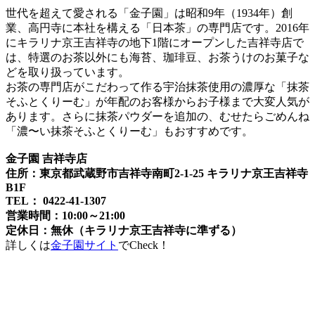
世代を超えて愛される「金子園」は昭和9年（1934年）創
業、高円寺に本社を構える「日本茶」の専門店です。2016年
にキラリナ京王吉祥寺の地下1階にオープンした吉祥寺店で
は、特選のお茶以外にも海苔、珈琲豆、お茶うけのお菓子な
どを取り扱っています。
お茶の専門店がこだわって作る宇治抹茶使用の濃厚な「抹茶
そふとくりーむ」が年配のお客様からお子様まで大変人気が
あります。さらに抹茶パウダーを追加の、むせたらごめんね
「濃〜い抹茶そふとくりーむ」もおすすめです。
金子園 吉祥寺店
住所：東京都武蔵野市吉祥寺南町2-1-25 キラリナ京王吉祥寺
B1F
TEL： 0422-41-1307
営業時間：10:00～21:00
定休日：無休（キラリナ京王吉祥寺に準ずる）
詳しくは
金子園サイト
でCheck！