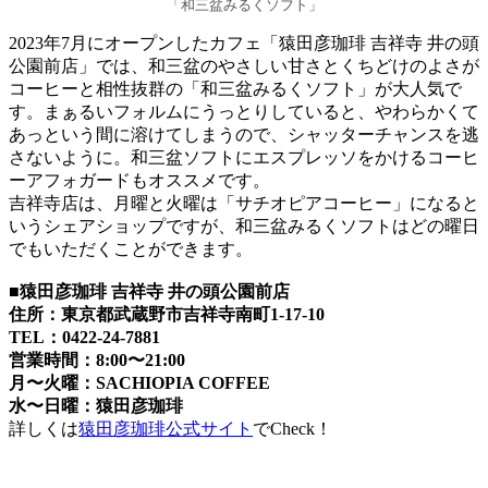
「和三盆みるくソフト」
2023年7月にオープンしたカフェ「猿田彦珈琲 吉祥寺 井の頭
公園前店」では、和三盆のやさしい甘さとくちどけのよさが
コーヒーと相性抜群の「和三盆みるくソフト」が大人気で
す。まぁるいフォルムにうっとりしていると、やわらかくて
あっという間に溶けてしまうので、シャッターチャンスを逃
さないように。和三盆ソフトにエスプレッソをかけるコーヒ
ーアフォガードもオススメです。
吉祥寺店は、月曜と火曜は「サチオピアコーヒー」になると
いうシェアショップですが、和三盆みるくソフトはどの曜日
でもいただくことができます。
■猿田彦珈琲 吉祥寺 井の頭公園前店
住所：東京都武蔵野市吉祥寺南町1-17-10
TEL：0422-24-7881
営業時間：8:00〜21:00
月〜火曜：SACHIOPIA COFFEE
水〜日曜：猿田彦珈琲
詳しくは
猿田彦珈琲公式サイト
でCheck！