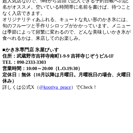
超人気店なので、9時から店頭で記入できる予約台帳への記
名がオススメ。空いている時間帯に名前を書けば、待つこと
なく入店できます。
オリジナリティあふれる、キュートな丸い形のかき氷には、
旬のフルーツと手作りシロップがかかっています。メニュー
は季節によって頻繁に変わるので、どんな美味しいかき氷が
食べれるかは、来店してのお楽しみ。
■
かき氷専門店 氷屋ぴぃす
住所：武蔵野市吉祥寺南町1-9-9 吉祥寺じぞうビル1F
TEL：090-2333-3303
営業時間：10:00～20:00（L.O.19:30）
定休日：無休（10月以降は月曜日。月曜祝日の場合、火曜日
休み）
詳しくは公式X（
@kooriya_peace
）でCheck！