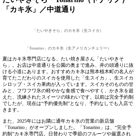
「カキ氷」／中道通り
「たいやきそら」のカキ氷（生スイカ）
「Tonarino」のカキ氷（生アメリカンチェリー）
夏はカキ氷専門店になる、たい焼き屋さん「たいやきそ
ら」。お店は中道通りを公園の奥まで進み、井の頭通りに抜
ける小道にあります。おすすめカキ氷は熊本植木町の名人が
育てたこだわりのスイカを使用した「生スイカ」。生スイカ
シロップ・スイカ果肉が入っています。スイカそのものの甘
みと、フワフワ氷の軽やかな食感で食べやすく、かき氷を超
えた、洗練されたスイーツの味わいです。以前は完全予約制
でしたが、現在は“予約優先制”となり、予約なしでも入店で
きます。
また、2025年にはお隣に通年カキ氷の営業の新店舗
「Tonarino」がオープンしました。「Tonarino」は、“完全予
約制”カキ氷専門店。日替わりで季節のフルーツや厳選され