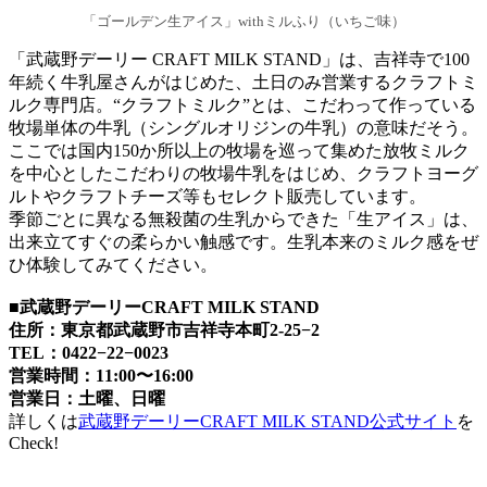
「ゴールデン生アイス」withミルふり（いちご味）
「武蔵野デーリー CRAFT MILK STAND」は、吉祥寺で100
年続く牛乳屋さんがはじめた、土日のみ営業するクラフトミ
ルク専門店。“クラフトミルク”とは、こだわって作っている
牧場単体の牛乳（シングルオリジンの牛乳）の意味だそう。
ここでは国内150か所以上の牧場を巡って集めた放牧ミルク
を中心としたこだわりの牧場牛乳をはじめ、クラフトヨーグ
ルトやクラフトチーズ等もセレクト販売しています。
季節ごとに異なる無殺菌の生乳からできた「生アイス」は、
出来立てすぐの柔らかい触感です。生乳本来のミルク感をぜ
ひ体験してみてください。
■
武蔵野デーリーCRAFT MILK STAND
住所：東京都武蔵野市吉祥寺本町2-25−2
TEL：0422−22−0023
営業時間：11:00〜16:00
営業日：土曜、日曜
詳しくは
武蔵野デーリーCRAFT MILK STAND公式サイト
を
Check!