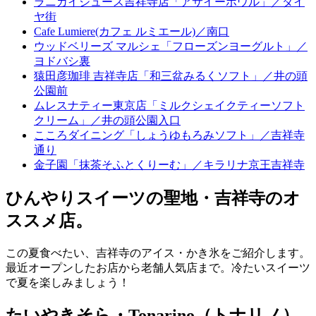
ラニカイジュース吉祥寺店「アサイーボウル」／ダイ
ヤ街
Cafe Lumiere(カフェ ルミエール)／南口
ウッドベリーズ マルシェ「フローズンヨーグルト」／
ヨドバシ裏
猿田彦珈琲 吉祥寺店「和三盆みるくソフト」／井の頭
公園前
ムレスナティー東京店「ミルクシェイクティーソフト
クリーム」／井の頭公園入口
こころダイニング「しょうゆもろみソフト」／吉祥寺
通り
金子園「抹茶そふとくりーむ」／キラリナ京王吉祥寺
ひんやりスイーツの聖地・吉祥寺のオ
ススメ店。
この夏食べたい、吉祥寺のアイス・かき氷をご紹介します。
最近オープンしたお店から老舗人気店まで。冷たいスイーツ
で夏を楽しみましょう！
たいやきそら・Tonarino（トナリノ）