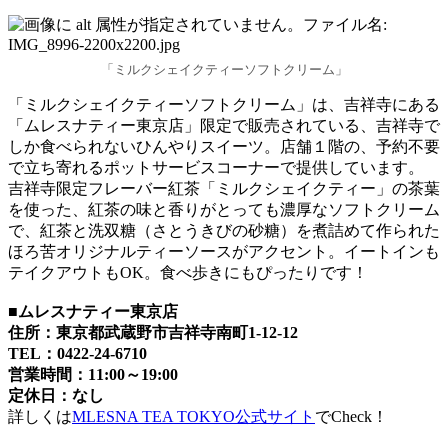
「ミルクシェイクティーソフトクリーム」
「ミルクシェイクティーソフトクリーム」は、吉祥寺にある
「ムレスナティー東京店」限定で販売されている、吉祥寺で
しか食べられないひんやりスイーツ。店舗１階の、予約不要
で立ち寄れるポットサービスコーナーで提供しています。
吉祥寺限定フレーバー紅茶「ミルクシェイクティー」の茶葉
を使った、紅茶の味と香りがとっても濃厚なソフトクリーム
で、紅茶と洗双糖（さとうきびの砂糖）を煮詰めて作られた
ほろ苦オリジナルティーソースがアクセント。イートインも
テイクアウトもOK。食べ歩きにもぴったりです！
■
ムレスナティー東京店
住所：東京都武蔵野市吉祥寺南町1-12-12
TEL：0422-24-6710
営業時間：11:00～19:00
定休日：なし
詳しくは
MLESNA TEA TOKYO公式サイト
でCheck！