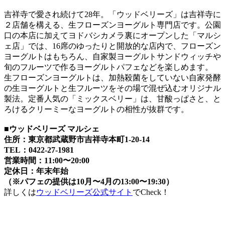
吉祥寺で愛され続けて28年。「ウッドベリーズ」は吉祥寺に
２店舗を構える、生フローズンヨーグルト専門店です。公園
口の本店に加えてヨドバシカメラ裏にオープンした「マルシ
ェ店」では、16席のゆったりと開放的な店内で、フローズン
ヨーグルトはもちろん、自家製ヨーグルトサンドウィッチや
旬のフルーツで作るヨーグルトパフェなどを楽しめます。
生フローズンヨーグルトは、加熱殺菌をしていない自家発酵
の生ヨーグルトと生フルーツをその場で混ぜ込むオリジナル
製法。定番人気の「ミックスベリー」は、甘酸っぱさと、と
ろけるクリーミーなヨーグルトの相性が抜群です。
■
ウッドベリーズ マルシェ
住所：東京都武蔵野市吉祥寺本町1-20-14
TEL：0422-27-1981
営業時間：11:00〜20:00
定休日：年末年始
（※パフェの提供は10月
〜4月
の13:00〜19:30）
詳しくは
ウッドベリーズ公式サイト
でCheck！