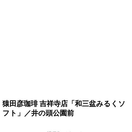
猿田彦珈琲 吉祥寺店「和三盆みるくソ
フト」／井の頭公園前