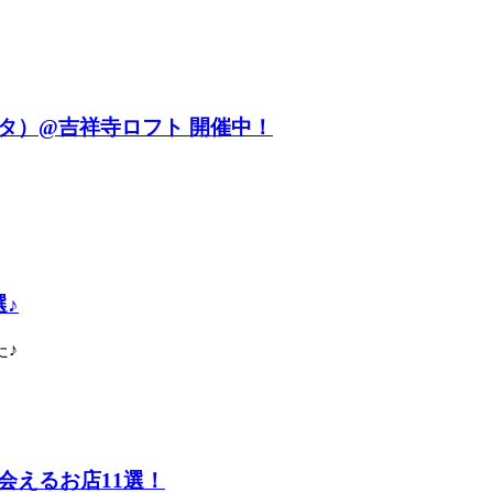
タ）@吉祥寺ロフト 開催中！
♪
た♪
会えるお店11選！