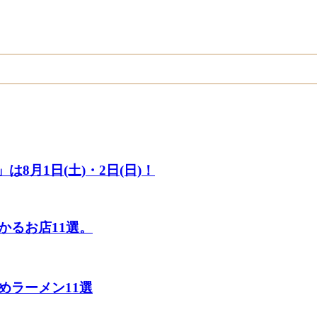
8月1日(土)・2日(日)！
かるお店11選。
めラーメン11選