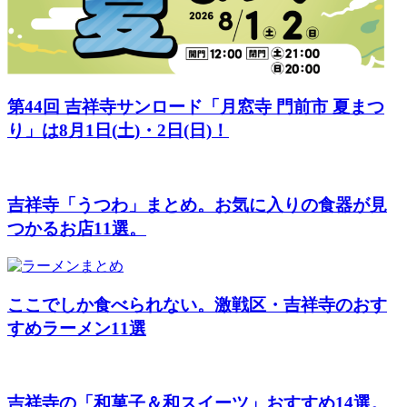
第44回 吉祥寺サンロード「月窓寺 門前市 夏まつ
り」は8月1日(土)・2日(日)！
吉祥寺「うつわ」まとめ。お気に入りの食器が見
つかるお店11選。
ここでしか食べられない。激戦区・吉祥寺のおす
すめラーメン11選
吉祥寺の「和菓子＆和スイーツ」おすすめ14選。