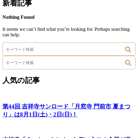
新着記事
Nothing Found
It seems we can’t find what you’re looking for. Perhaps searching
can help.
人気の記事
第44回 吉祥寺サンロード「月窓寺 門前市 夏まつ
り」は8月1日(土)・2日(日)！